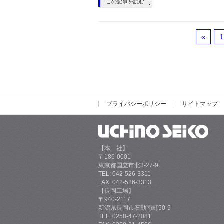
この記事を読む
«
1
プライバシーポリシー
サイトマップ
【本 社】
〒186-0001
東京都国立市北3-27-9
TEL: 042-526-3311
FAX: 042-526-3313
【長岡工場】
〒940-2117
新潟県長岡市石動南町50-5
TEL: 0258-47-2081