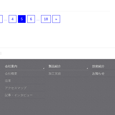
…
4
5
6
…
18
»
会社案内
製品紹介
技術紹介
会社概要
加工実績
お知らせ
沿革
アクセスマップ
記事・インタビュー